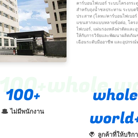
คาร์บอนไฟเบอร์ ระบบโครงกระดู
สำหรับถุงน้ำชลประทาน ระบบตร
ประสาท (โลหะ/คาร์บอนไฟเบอร์ ),
แขนสากลแบบหลายข้อต่อ, โครงยึ
ไฟเบอร์, แผ่นรองหลังผ่าตัดและอุ
ให้กับการวิจัยและพัฒนาผลิตภัณฑ์
เฉือนระดับมืออาชีพ และอุปกรณ์
100
whole w
100
whole
world
ไม่มีพนักงาน
ลูกค้าที่ให้บริก