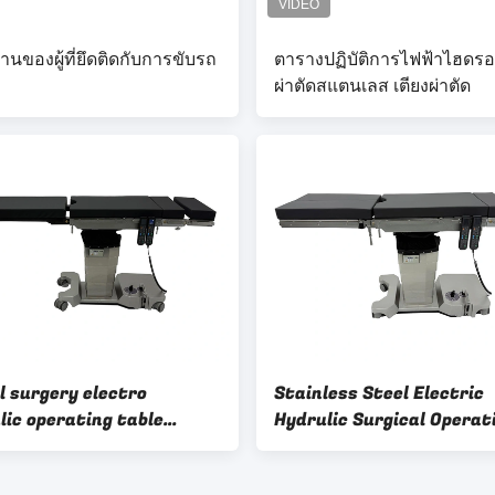
านของผู้ที่ยึดติดกับการขับรถ
ตารางปฏิบัติการไฟฟ้าไฮดรอล
ผ่าตัดสแตนเลส เตียงผ่าตัด
l surgery electro
Stainless Steel Electric
lic operating table
Hydrulic Surgical Operat
Functional perspective
Table with Manual Funct
al bed hospital equipment
Patient C Arm X Ray tabl