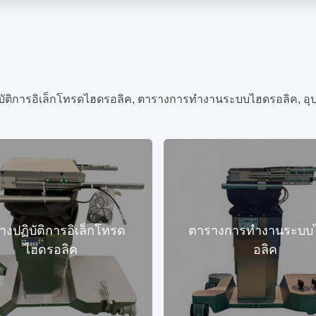
างปฏิบัติการอิเล็กโทรด
ตารางการทำงานระบบ
ไฮดรอลิค
อลิค