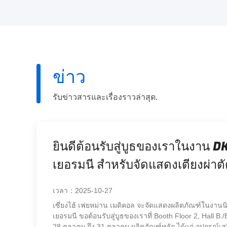
with m
ข่าว
รับข่าวสารและเรื่องราวล่าสุด.
ยินดีต้อนรับสู่บูธของ
การแสดงโต๊ะปฏิบัติกา
เวลา：2025-10-13
ชานไฮเฟย์แมน เมดิคอล จะแสดงผลิตภัณ
ของเราในบูธที่ 11 B73 ผลิตภัณฑ์หลัก 
ปฏิบัติการใยคาร์บอน ระบบกรอบกระด