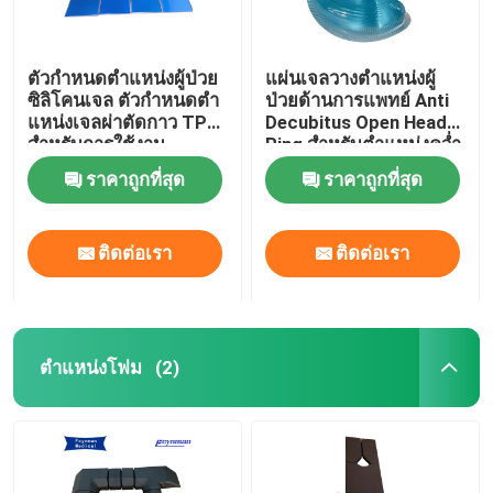
ตัวกำหนดตำแหน่งผู้ป่วย
แผ่นเจลวางตำแหน่งผู้
ซิลิโคนเจล ตัวกำหนดตำ
ป่วยด้านการแพทย์ Anti
แหน่งเจลผ่าตัดกาว TPU
Decubitus Open Head
สำหรับการใช้งาน
Ring สำหรับตำแหน่งคว่ำ
ราคาถูกที่สุด
ราคาถูกที่สุด
ติดต่อเรา
ติดต่อเรา
ตำแหน่งโฟม
(2)