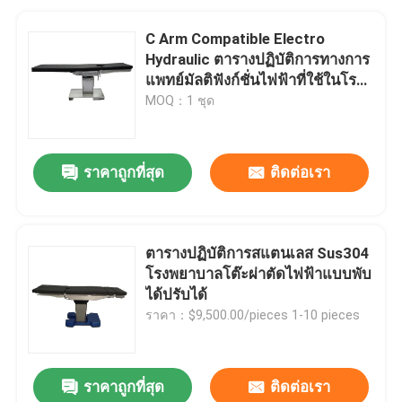
C Arm Compatible Electro
Hydraulic ตารางปฏิบัติการทางการ
แพทย์มัลติฟังก์ชั่นไฟฟ้าที่ใช้ในโรง
พยาบาล
MOQ：1 ชุด
ราคาถูกที่สุด
ติดต่อเรา
ตารางปฏิบัติการสแตนเลส Sus304
โรงพยาบาลโต๊ะผ่าตัดไฟฟ้าแบบพับ
ได้ปรับได้
ราคา：$9,500.00/pieces 1-10 pieces
ราคาถูกที่สุด
ติดต่อเรา