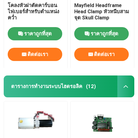
โคลงหัวผ่าตัดคาร์บอน
Mayfield Headframe
ไฟเบอร์สำหรับตำแหน่ง
Head Clamp หัวหนีบสาม
คว่ำ
จุด Skull Clamp
ราคาถูกที่สุด
ราคาถูกที่สุด
ติดต่อเรา
ติดต่อเรา
ตารางการทำงานระบบไฮดรอลิค
(12)