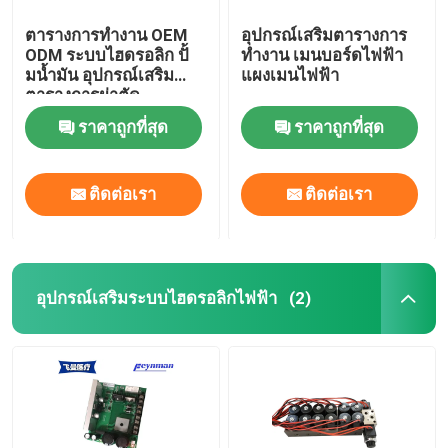
ตารางการทำงาน OEM
อุปกรณ์เสริมตารางการ
ODM ระบบไฮดรอลิก ปั้
ทำงาน เมนบอร์ดไฟฟ้า
มน้ำมัน อุปกรณ์เสริม
แผงเมนไฟฟ้า
ตารางการผ่าตัด
ราคาถูกที่สุด
ราคาถูกที่สุด
ติดต่อเรา
ติดต่อเรา
อุปกรณ์เสริมระบบไฮดรอลิกไฟฟ้า
(2)